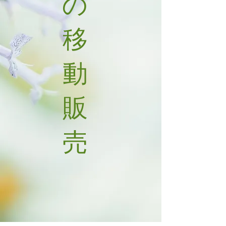
の
移
動
販
売